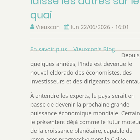
laisse les autres sur le
quai
Vieuxcon
lun 22/06/2026 - 16:01
En savoir plus
sur
Vieuxcon's Blog
Depuis
Le
quelques années, l'Inde est devenue le
mirage
nouvel eldorado des économistes, des
indien
investisseurs et des dirigeants occidentau
:
quand
À entendre les experts, le pays serait en
la
passe de devenir la prochaine grande
croissance
puissance économique mondiale. Certain
enrichit
le présentent déjà comme le futur moteu
les
de la croissance planétaire, capable de
riches
remplacer progressivement la Chine