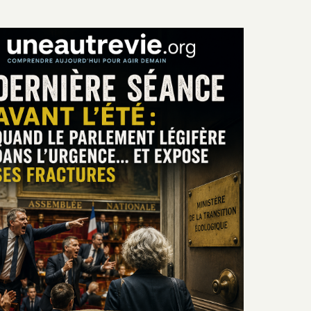
dans
l'urgence…
et
expose
ses
fractures