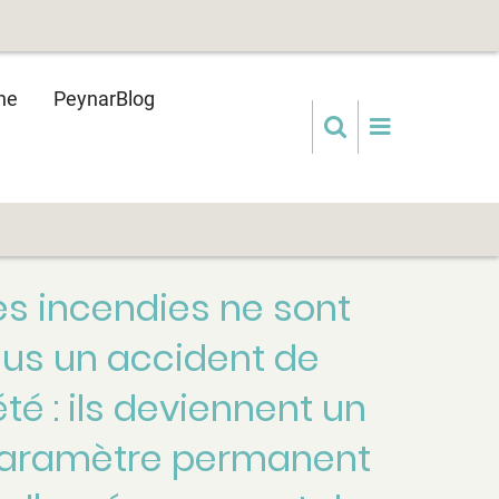
ne
PeynarBlog
es incendies ne sont
lus un accident de
'été : ils deviennent un
aramètre permanent