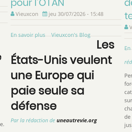
pour l'OTAN
d
t
Vieuxcon
jeu 30/07/2026 - 15:48
En savoir plus
sur
Vieuxcon's Blog
Les
Le
En 
réexamen
e
États-Unis veulent
de
ré
la
une Europe qui
Pe
présence
fo
militaire
paie seule sa
cat
américaine
sur
marque
défense
ch
un
de 
tournant
Par la rédaction de
uneautrevie.org
e.
jus
stratégique