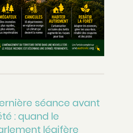
ernière séance avant
'été : quand le
arlement légifère