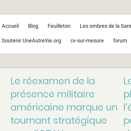
Main
Accueil
Blog
Feuilleton
Les ombres de la Sari
navigation
Soutenir UneAutreVie.org
cv-sur-mesure
forum
Le réexamen de la
L
présence militaire
p
américaine marque un
l
tournant stratégique
p