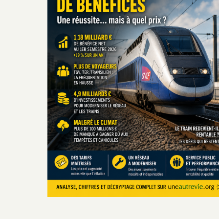
une
réussite…
mais
à
quel
prix
?