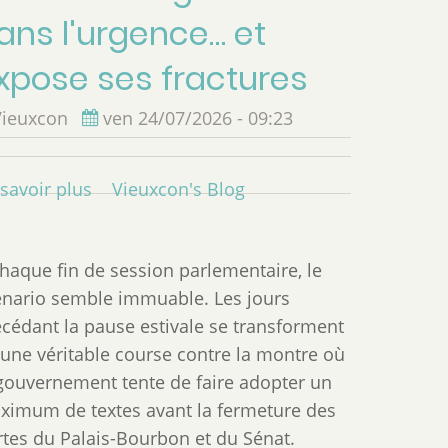
ans l'urgence… et
xpose ses fractures
Vieuxcon
ven 24/07/2026 - 09:23
savoir plus
sur
Vieuxcon's Blog
Dernière
séance
haque fin de session parlementaire, le
avant
énario semble immuable. Les jours
l'été
écédant la pause estivale se transforment
:
 une véritable course contre la montre où
quand
 gouvernement tente de faire adopter un
le
ximum de textes avant la fermeture des
Parlement
rtes du Palais-Bourbon et du Sénat.
légifère