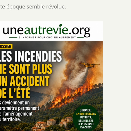
tte époque semble révolue.
ils
deviennent
un
paramètre
permanent
de
l'aménagement
du
territoire