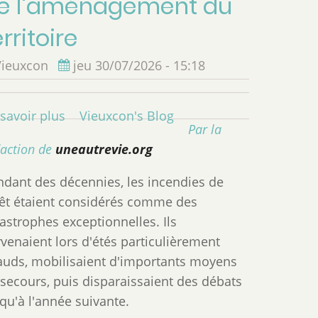
e l'aménagement du
erritoire
Vieuxcon
jeu 30/07/2026 - 15:18
savoir plus
sur
Vieuxcon's Blog
Par la
Les
daction de
uneautrevie.org
incendies
ne
ndant des décennies, les incendies de
sont
rêt étaient considérés comme des
plus
astrophes exceptionnelles. Ils
un
venaient lors d'étés particulièrement
accident
auds, mobilisaient d'importants moyens
de
secours, puis disparaissaient des débats
l'été
qu'à l'année suivante.
: