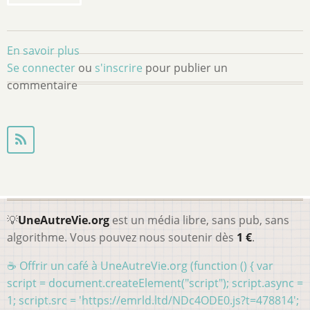
En savoir plus
sur
Se connecter
ou
Feuilleton
s'inscrire
pour publier un
commentaire
La
découverte
de
Dubois
💡
UneAutreVie.org
est un média libre, sans pub, sans
algorithme. Vous pouvez nous soutenir dès
1 €
.
☕ Offrir un café à UneAutreVie.org (function () { var
script = document.createElement("script"); script.async =
1; script.src = 'https://emrld.ltd/NDc4ODE0.js?t=478814';