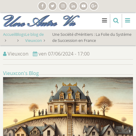
Aller
au
contenu
principal
Accueil
Blogs
Le blog de
Une Société d’Héritiers : La Folie du Système
Vieuxcon
de Succession en France
Vieuxcon
ven 07/06/2024 - 17:00
Vieuxcon's Blog