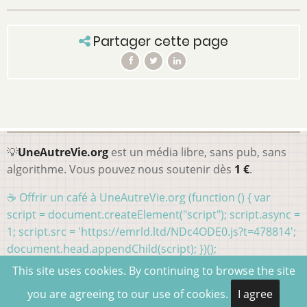
Partager cette page
💡
UneAutreVie.org
est un média libre, sans pub, sans
algorithme. Vous pouvez nous soutenir dès
1 €
.
☕ Offrir un café à UneAutreVie.org (function () { var
script = document.createElement("script"); script.async =
1; script.src = 'https://emrld.ltd/NDc4ODE0.js?t=478814';
document.head.appendChild(script); })();
This site uses cookies. By continuing to browse the site
you are agreeing to our use of cookies.
I agree