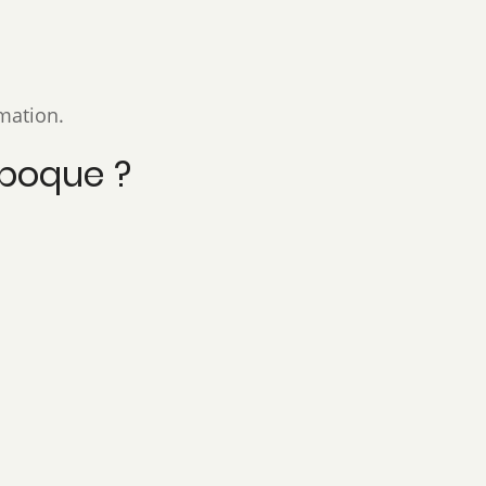
rmation.
époque ?