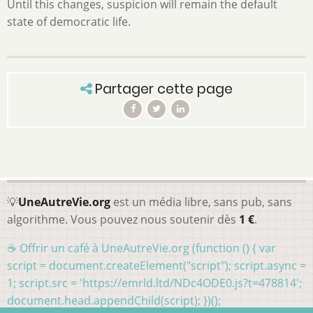
Until this changes, suspicion will remain the default
state of democratic life.
Partager cette page
💡
UneAutreVie.org
est un média libre, sans pub, sans
algorithme. Vous pouvez nous soutenir dès
1 €
.
☕ Offrir un café à UneAutreVie.org (function () { var
script = document.createElement("script"); script.async =
1; script.src = 'https://emrld.ltd/NDc4ODE0.js?t=478814';
document.head.appendChild(script); })();