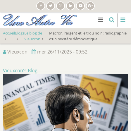
Aller
au
contenu
principal
Accueil
Blogs
Le blog de
Macron, l’argent et le trou noir : radiographie
Vieuxcon
d’un mystère démocratique
Vieuxcon
mer 26/11/2025 - 09:52
Vieuxcon's Blog