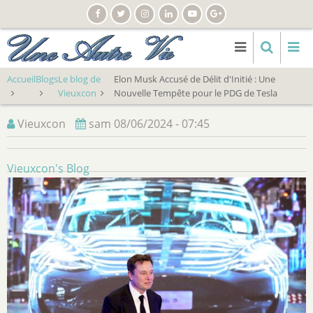
Aller
au
contenu
principal
Accueil
Blogs
Le blog de
Elon Musk Accusé de Délit d'Initié : Une
Vieuxcon
Nouvelle Tempête pour le PDG de Tesla
Vieuxcon
sam 08/06/2024 - 07:45
Vieuxcon's Blog