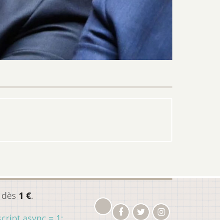
r dès
1 €
.
cript.async = 1;