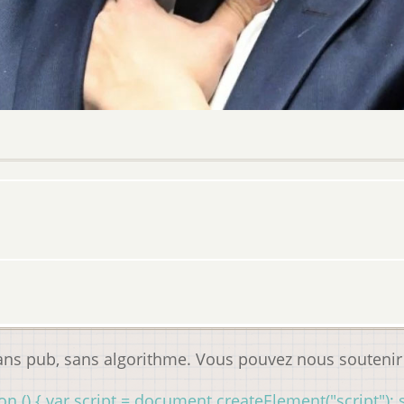
sans pub, sans algorithme. Vous pouvez nous souteni
n () { var script = document.createElement("script"); s