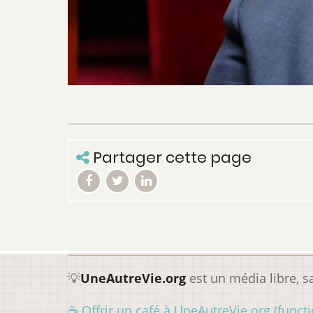
Partager cette page
💡
UneAutreVie.org
est un média libre, 
☕ Offrir un café à UneAutreVie.org (functio