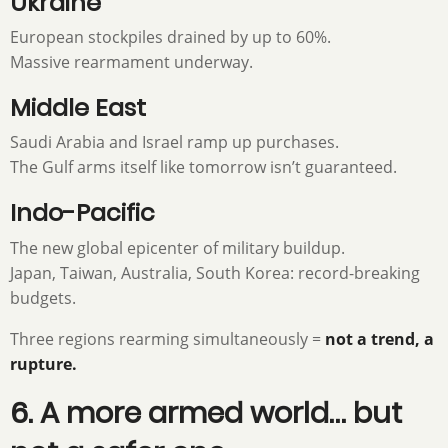
Ukraine
European stockpiles drained by up to 60%.
Massive rearmament underway.
Middle East
Saudi Arabia and Israel ramp up purchases.
The Gulf arms itself like tomorrow isn’t guaranteed.
Indo-Pacific
The new global epicenter of military buildup.
Japan, Taiwan, Australia, South Korea: record-breaking
budgets.
Three regions rearming simultaneously =
not a trend, a
rupture.
6. A more armed world… but